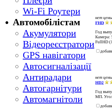
Плеєри
Wi-Fi Роутери
нет цен
Автомобілістам
FHD
Акумулятори
Год выпу
Камера: 
Відеореєстратори
FullHD (
добав
GPS навігатори
Автосигналізації
Антирадари
нет цен
HD2
Автогарнітури
Год выпу
Автомагнітоли
МП. Угол
добав