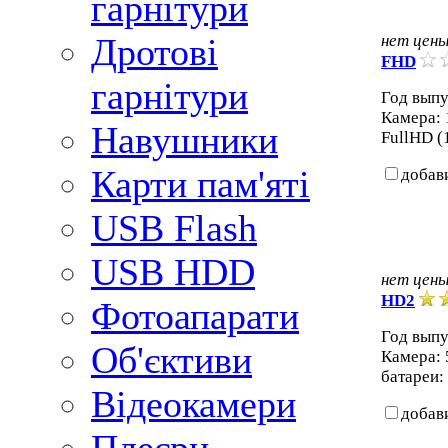
гарнітури
Дротові
нет цен
FHD
гарнітури
Год выпу
Камера: 
Навушники
FullHD (
Карти пам'яті
добав
USB Flash
USB HDD
нет цен
HD2
Фотоапарати
Год выпу
Об'єктиви
Камера: 
батареи:
Відеокамери
добав