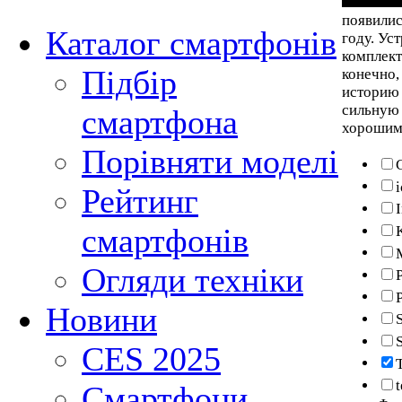
появилис
Каталог смартфонів
году. Ус
комплек
Підбір
конечно,
историю 
сильную 
смартфона
хорошим 
Порівняти моделі
Рейтинг
смартфонів
Огляди техніки
P
Новини
S
CES 2025
Смартфони