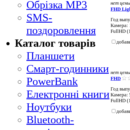
Обрізка MP3
нет цен
FHD Lig
SMS-
Год выпу
Камера: 
поздоровлення
FullHD (
Каталог товарів
добав
Планшети
Смарт-годинники
нет цен
PowerBank
FHD
Год выпу
Електронні книги
Камера: 
FullHD (
Ноутбуки
добав
Bluetooth-