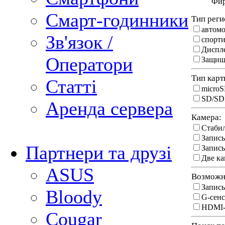
Фи
Смарт-годинники
Тип реги
автом
Зв'язок /
спорти
Диспл
Оператори
Защищ
Тип карт
Статті
micro
SD/S
Аренда сервера
Камера:
Стабил
Запись
Партнери та друзі
Запись
Две к
ASUS
Возможн
Запис
Bloody
G-сен
HDMI-
Cougar