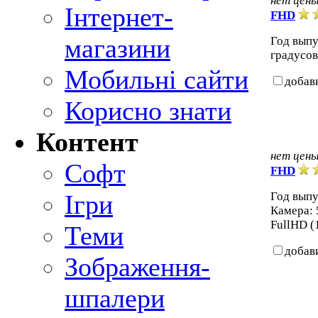
нет цен
Інтернет-
FHD
магазини
Год выпу
градусов
Мобильні сайти
добав
Корисно знати
Контент
нет цен
Софт
FHD
Ігри
Год выпу
Камера: 
FullHD (
Теми
добав
Зображення-
шпалери