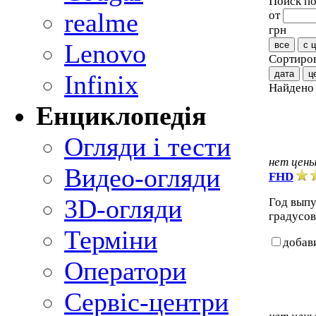
Поиск по
realme
от
грн
Lenovo
все
с 
Сортиров
дата
ц
Infinix
Найден
Енциклопедія
Огляди і тести
нет цен
Видео-огляди
FHD
3D-огляди
Год выпу
градусов
Терміни
добав
Оператори
Сервіс-центри