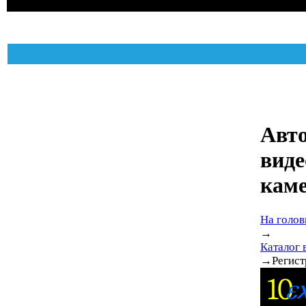
Авт
виде
кам
На голов
→
Каталог 
→
Регист