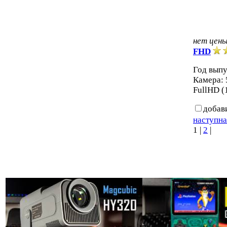
нет цен
FHD
Год выпу
Камера: 
FullHD (
добав
наступна
1
|
2
|